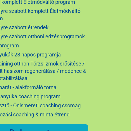
i komplett Életmódváltó program
yre szabott komplett Életmódváltó
am
yre szabott étrendek
yre szabott otthoni edzésprogramok
 program
yukák 28 napos programja
aining otthon Törzs izmok erősítése /
ílt hasizom regenerálása / medence &
stabilizálása
barát - alakformáló torna
 anyuka coaching program
esztő - Önismereti coaching csomag
ozási coaching & minta étrend