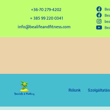
+36-70 279-4202
Bea
Bea
+ 385 99 220 0341
bea
info@bealifeandfitness.com
Bea
Rólunk
Szolgáltatá