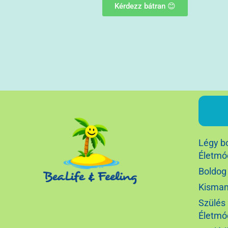
Kérdezz bátran 😊
Légy bo
Életmó
Boldog 
Kismam
Szülés 
Életmó