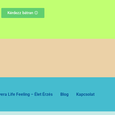
Kérdezz bátran 😊
era Life Feeling – Élet Érzés
Blog
Kapcsolat