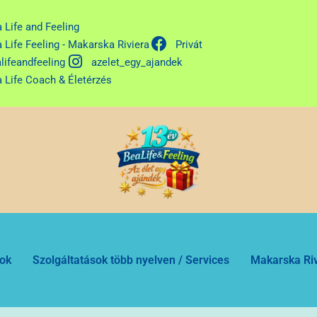
 Life and Feeling
 Life Feeling - Makarska Riviera
Privát
lifeandfeeling
azelet_egy_ajandek
 Life Coach & Életérzés
sok
Szolgáltatások több nyelven / Services
Makarska Riv