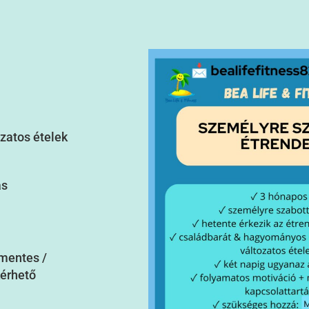
zatos ételek
ás
tmentes /
kérhető