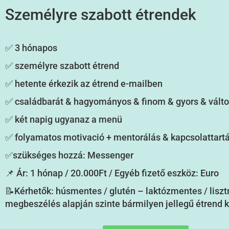
Személyre szabott étrendek
✅ 3 hónapos
✅ személyre szabott étrend
✅ hetente érkezik az étrend e-mailben
✅ családbarát & hagyományos & finom & gyors & válto
✅ két napig ugyanaz a menü
✅ folyamatos motivació + mentorálás & kapcsolattart
✅szükséges hozzá: Messenger
📌 Ár: 1 hónap / 20.000Ft / Egyéb fizető eszköz: Euro
📝Kérhetők: húsmentes / glutén – laktózmentes / lisz
megbeszélés alapján szinte bármilyen jellegű étrend 