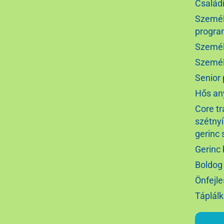
Család
Személ
progr
Személ
Személ
Senior
Hős an
Core tr
szétny
gerinc 
Gerinc 
Boldog
Önfejl
Táplálk