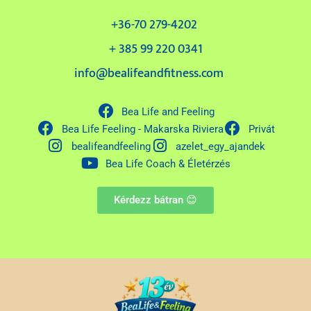
+36-70 279-4202
+ 385 99 220 0341
info@bealifeandfitness.com
Bea Life and Feeling
Bea Life Feeling - Makarska Riviera
Privát
bealifeandfeeling
azelet_egy_ajandek
Bea Life Coach & Életérzés
Kérdezz bátran 😊