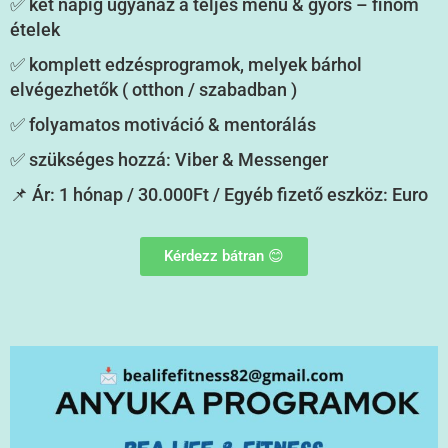
✅ két napig ugyanaz a teljes menü & gyors – finom
ételek
✅ komplett edzésprogramok, melyek bárhol
elvégezhetők ( otthon / szabadban )
✅ folyamatos motiváció & mentorálás
✅ szükséges hozzá: Viber & Messenger
📌 Ár: 1 hónap / 30.000Ft / Egyéb fizető eszköz: Euro
Kérdezz bátran 😊